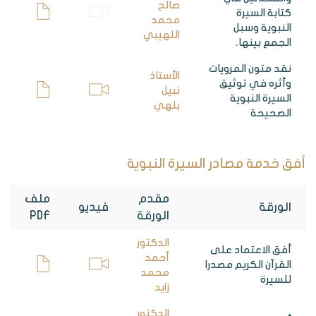
صالح
كتابة السيرة
محمد
النبوية وسبل
اللهيبي
الجمع بينها.
نقد متون المرويات
الأستاذ
وأثره في توثيق
نبيل
السيرة النبوية
بلهي
الصحيحة
أفق خدمة مصادر السيرة النبوية
مقدم
ملف
الورقة
فيديو
الورقة
PDF
الدكتور
أفق الاعتماد على
أحمد
القرآن الكريم مصدرا
محمد
للسيرة
زايد
الدكتور