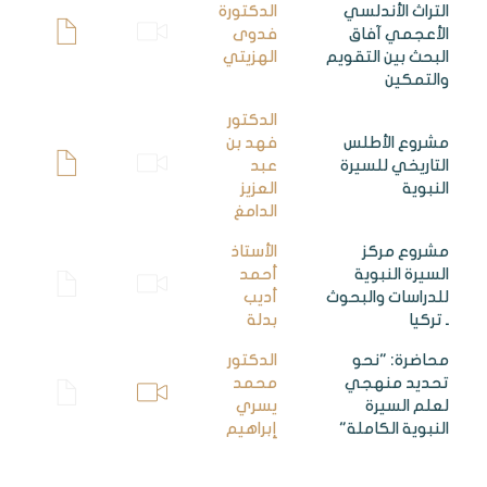
التراث الأندلسي
الدكتورة
الأعجمي آفاق
فدوى
البحث بين التقويم
الهزيتي
والتمكين
الدكتور
مشروع الأطلس
فهد بن
التاريخي للسيرة
عبد
النبوية
العزيز
الدامغ
مشروع مركز
الأستاذ
السيرة النبوية
أحمد
للدراسات والبحوث
أديب
ـ تركيا
بدلة
محاضرة: "نحو
الدكتور
تحديد منهجي
محمد
لعلم السيرة
يسري
النبوية الكاملة"
إبراهيم