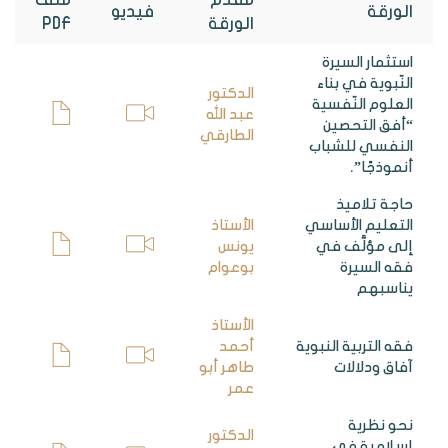
مقدم
ملف
الورقة
فيديو
الورقة
PDF
استثمار السيرة
النّبوية في بناء
الدكتور
العلوم النّفسية
عبد الله
“أفق التحصين
الطارقي
النفسي للشباب
أنموذجًا”.
حاجة تلاميذ
التعليم الأساسي
الأستاذ
إلى مؤلَّف في
يونس
فقه السيرة
بوعوام
يناسبهم
الأستاذ
فقه التربية النبوية
أحمد
آفاق ودلالات
طاهر أبو
عمر
نحو نظرية
الدكتور
إسلامية في