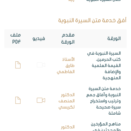
أفق خدمة متن السيرة النبوية
مقدم
ملف
الورقة
فيديو
الورقة
PDF
السيرة النبوية في
كتب الحرمين،
الأستاذ
القيمة العلمية
طارق
والإضافة
الفاطمي
المنهجية
خدمة متن السيرة
النبوية وآفاق جمع
الدكتور
وترتيب واستخراج
المنصف
سيرة صحيحة
لكريسي
شاملة
مناهج المؤرخين
الدكتور
والمحدثين في